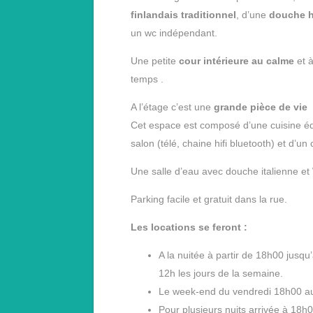
finlandais traditionnel
, d’une
douche h
un wc indépendant.
Une petite
cour intérieure au calme
et à
temps .
A l’étage c’est une
grande pièce de vie
Cet espace est composé d’une cuisine équi
salon (télé, chaine hifi bluetooth) et d’un
Une salle d’eau avec douche italienne e
Parking facile et gratuit dans la rue.
Les locations se feront :
A la nuitée à partir de 18h00 jusqu
12h les jours de la semaine.
Le week-end du vendredi 18h00 au
Pour plusieurs nuits arrivée à 18h0