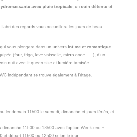
ydromassante avec pluie tropicale
, un
coin détente
et
 l’abri des regards vous accueillera les jours de beau
qui vous plongera dans un univers
intime et romantique
.
pée (four, frigo, lave vaisselle, micro onde …..), d’un
 coin nuit avec lit queen size et lumière tamisée.
t WC indépendant se trouve également à l’étage.
’au lendemain 11h00 le samedi, dimanche et jours fériés, et
 dimanche 11h00 ou 18h00 avec l’option Week-end +.
0 et départ 11h00 ou 12h00 selon le jour .